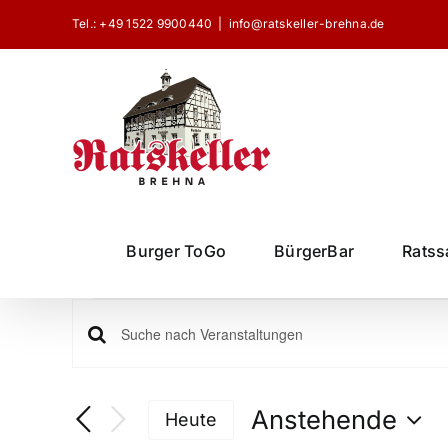
Zum
Tel.:
+49 1522 9900440
|
info@ratskeller-brehna.de
Inhalt
springen
Burger ToGo
BürgerBar
Ratss
Veranstaltu
Veranstaltungen
Bitte
Schlüsselwort
Suche
eingeben.
Anstehende
Heute
Suche