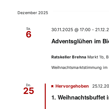
Datum
nach
und
wählen.
Veranstaltungen
Dezember 2025
Schlüsselwort.
Ansichten,
Sa.
Navigation
30.11.2025 @ 17:00
-
21.12.
6
Adventsglühen im Bi
Ratskeller Brehna
Markt 1b, 
Weihnachtsmarktstimmung im Ra
Do.
Hervorgehoben
25.12.2
25
1. Weihnachtsbuffet 