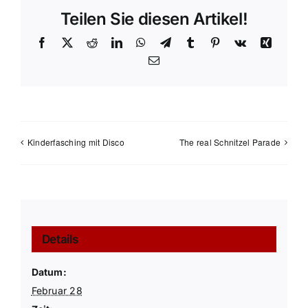
Teilen Sie diesen Artikel!
Facebook
X
Reddit
LinkedIn
WhatsApp
Telegram
Tumblr
Pinterest
Vk
Xing
E-
Mail
Kinderfasching mit Disco
The real Schnitzel Parade
Details
Datum:
Februar 28