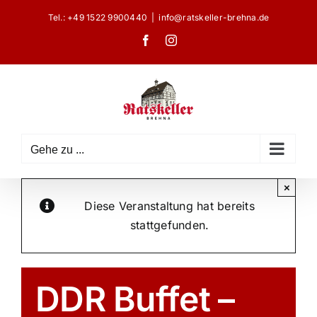
Zum
Tel.:
+49 1522 9900440
|
info@ratskeller-brehna.de
Inhalt
Facebook
Instagram
springen
Gehe zu ...
×
Diese Veranstaltung hat bereits
stattgefunden.
DDR Buffet –