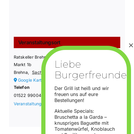
Veranstaltungsort
Ratskeller Brehna
Markt 1b
Brehna
,
Sachsen-Anhalt
06796
Deutschland
Google Karte anzeigen
Telefon
Der Grill ist heiß und wir
freuen uns auf eure
01522 9900440
Bestellungen!
Veranstaltungsort-Website anzeigen
Aktuelle Specials:
Bruschetta a la Garda –
knuspriges Baguette mit
Tomatenwürfel, Knoblauch