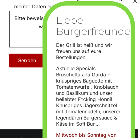
meiner Daten einverstanden!
Bitte beweise, dass du kein Spambot bist und
wähle das Symbol
Stern
.
Der Grill ist heiß und wir
freuen uns auf eure
Bestellungen!
Aktuelle Specials:
Bruschetta a la Garda –
knuspriges Baguette mit
Tomatenwürfel, Knoblauch
und Basilikum und unser
beliebter F*cking Honni!
Knuspriges Jägerschnitzel
mit Tomatennudeln, unserer
legendären Burgersauce &
Käse im Soft Bun…
Mittwoch bis Sonntag von