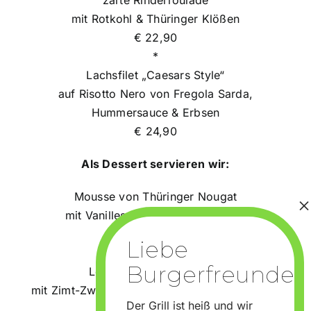
mit Rotkohl & Thüringer Klößen
€ 22,90
*
Lachsfilet „Caesars Style“
auf Risotto Nero von Fregola Sarda,
Hummersauce & Erbsen
€ 24,90
Als Dessert servieren wir:
Mousse von Thüringer Nougat
mit Vanillesoße und Beerenragout
€ 6,90
*
Leipziger Quarkkeulchen
mit Zimt-Zwetschgenröster und Vanilleschaum
Der Grill ist heiß und wir
€ 6,90