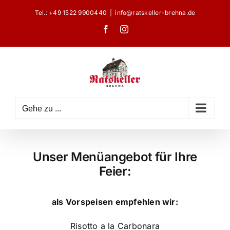
Zum
Tel.:
+49 1522 9900440
|
info@ratskeller-brehna.de
Inhalt
Facebook
Instagram
springen
Gehe zu ...
Unser Menüangebot für Ihre
Feier:
als Vorspeisen empfehlen wir:
Risotto a la Carbonara