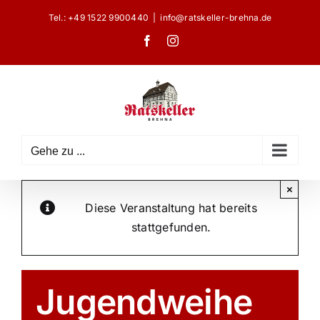
Zum
Tel.:
+49 1522 9900440
|
info@ratskeller-brehna.de
Inhalt
Facebook
Instagram
springen
Gehe zu ...
×
Diese Veranstaltung hat bereits
stattgefunden.
Jugendweihe