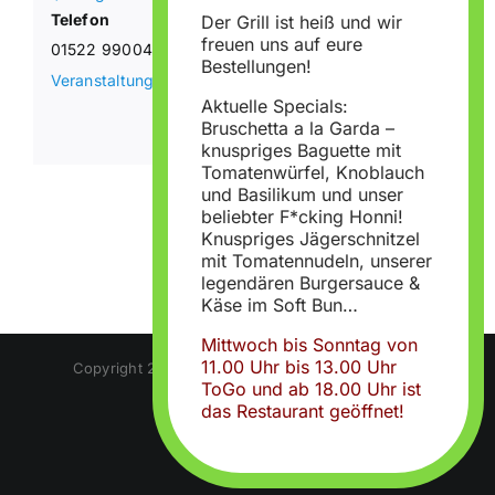
Telefon
Der Grill ist heiß und wir
freuen uns auf eure
01522 9900440
Bestellungen!
Veranstaltungsort-Website anzeigen
Aktuelle Specials:
Bruschetta a la Garda –
knuspriges Baguette mit
Tomatenwürfel, Knoblauch
und Basilikum und unser
beliebter F*cking Honni!
Knuspriges Jägerschnitzel
mit Tomatennudeln, unserer
legendären Burgersauce &
Käse im Soft Bun…
Mittwoch bis Sonntag von
11.00 Uhr bis 13.00 Uhr
Copyright 2022 | Ratskeller brehna |
Impressum
|
ToGo und ab 18.00 Uhr ist
Datenschutz
das Restaurant geöffnet!
Facebook
Instagram