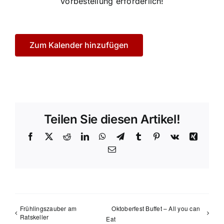
Vorbestellung erforderlich!
Zum Kalender hinzufügen
Teilen Sie diesen Artikel!
Facebook
X
Reddit
LinkedIn
WhatsApp
Telegram
Tumblr
Pinterest
Vk
Xing
E-
Mail
Frühlingszauber am
Oktoberfest Buffet – All you can
Ratskeller
Eat